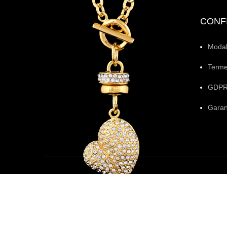
CONFI
Modali
Termen
GDP
Garan
bijuteriadiana.ro
© Copyright 2020