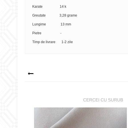
Karate 14 k
Greutate 3,28 grame
Lungime 13 mm
Pietre -
Timp de livrare 1-2 zile
CERCEI CU SURUB