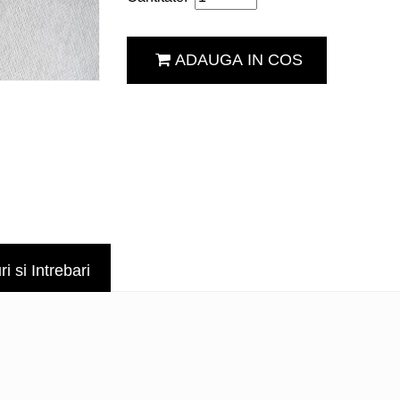
ADAUGA IN COS
 si Intrebari