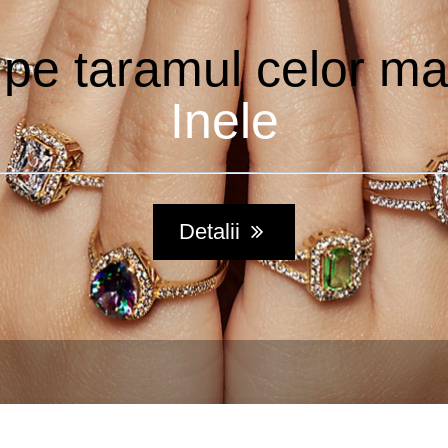
 pe taramul celor m
Inele
Detalii