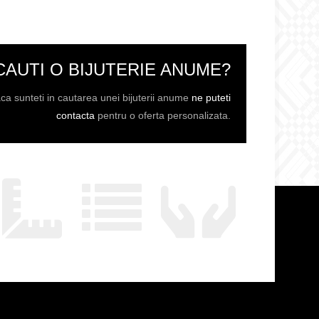
CAUTI O BIJUTERIE ANUME?
ca sunteti in cautarea unei bijuterii anume
ne puteti
contacta
pentru o oferta personalizata.