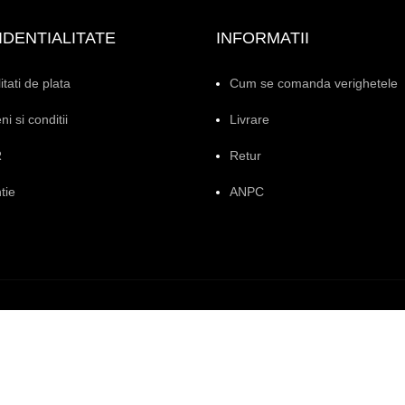
DENTIALITATE
INFORMATII
tati de plata
Cum se comanda verighetele
i si conditii
Livrare
R
Retur
tie
ANPC