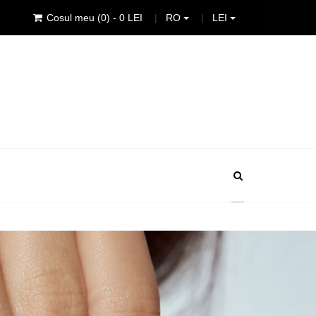
RO
LEI
Cosul meu
(0)
- 0 LEI