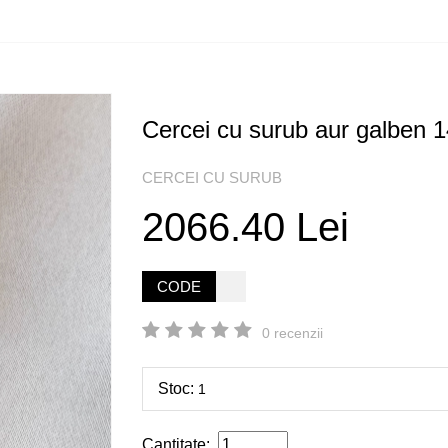
Cercei cu surub aur galben 1
CERCEI CU SURUB
2066.40 Lei
CODE
0 recenzii
Stoc:
1
Cantitate: