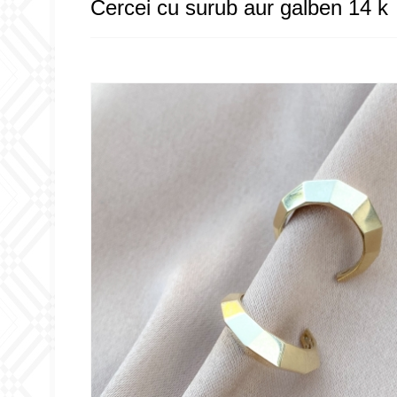
Cercei cu surub aur galben 14 k