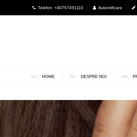
Telefon: +40757491110
Autentificare
HOME
DESPRE NOI
P