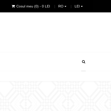
RO
LEI
Cosul meu
(0)
- 0 LEI