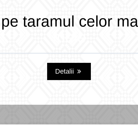
 pe taramul celor m
Inele
Detalii