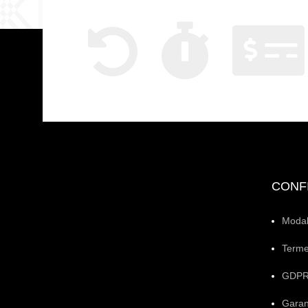
CONFI
Modali
Termen
GDP
Garan