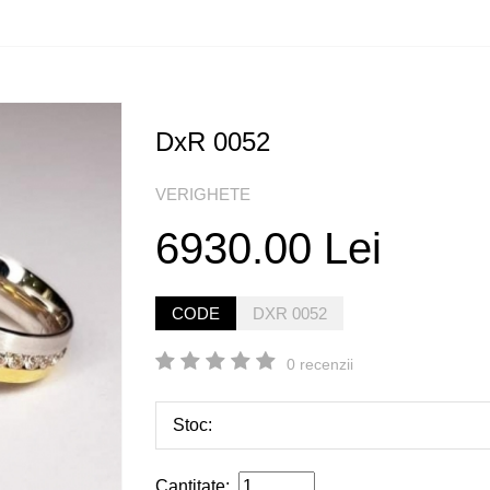
DxR 0052
VERIGHETE
6930.00 Lei
CODE
DXR 0052
0 recenzii
Stoc:
Cantitate: