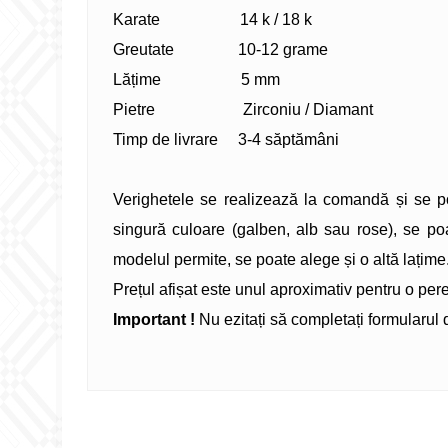
Karate 14 k / 18 k
Greutate 10-12 grame
Lățime 5 mm
Pietre Zirconiu / Diamant
Timp de livrare 3-4 săptămâni
Verighetele se realizează la comandă și se po
singură culoare (galben, alb sau rose), se po
modelul permite, se poate alege și o altă lațime
Prețul afișat este unul aproximativ pentru o per
Important !
Nu ezitați să completați formularul 